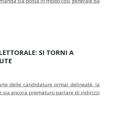
 domanda sia posta in modo così generale da
ETTORALE: SI TORNI A
LUTE
rte delle candidature ormai delineate, la
 sia ancora prematuro parlare di indirizzi