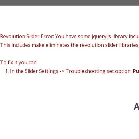
Revolution Slider Error: You have some jquery.js library inclu
This includes make eliminates the revolution slider libraries
To fix it you can:
1. In the Slider Settings -> Troubleshooting set option:
Pu
2. Find the double jquery.js include and remove it.
A