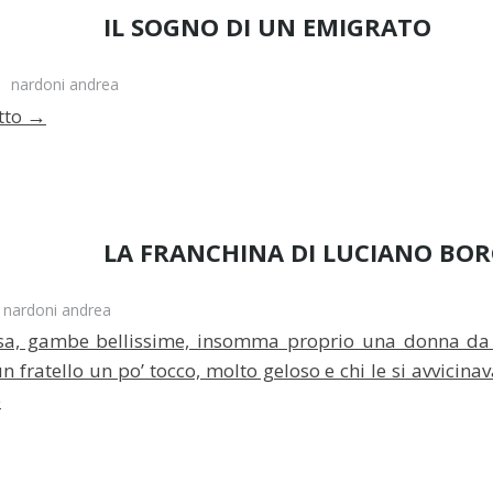
IL SOGNO DI UN EMIGRATO
nardoni andrea
→
tto
LA FRANCHINA DI LUCIANO BOR
nardoni andrea
, gambe bellissime, insomma proprio una donna da f
 fratello un po’ tocco, molto geloso e chi le si avvicina
e